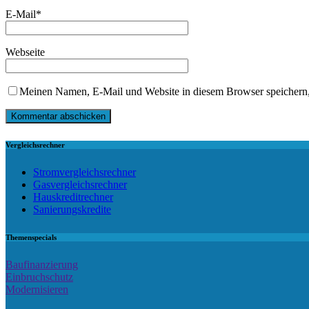
E-Mail
*
Webseite
Meinen Namen, E-Mail und Website in diesem Browser speichern,
Vergleichsrechner
Stromvergleichsrechner
Gasvergleichsrechner
Hauskreditrechner
Sanierungskredite
Themenspecials
Baufinanzierung
Einbruchschutz
Modernisieren