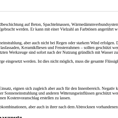
e Endbeschichtung auf Beton, Spachtelmassen, Wärmedämmverbundsystem
ebracht werden. Er kann mit einer Vielzahl an Farbtönen angerührt wer
eneinstrahlung, aber auch nicht bei Regen oder starkem Wind erfolgen. 
lasfassaden, Keramikfliesen und Fensterrahmen – sollten geschützt we
setzten Werkzeuge sind sofort nach der Nutzung gründlich mit Wasser zu
 eingesetzt werden. Ist dies nicht möglich, muss die gesamte Flüssig
nsatz, eignen sich zugleich aber auch für den Innenbereich. Negativ k
er Sonneneinstrahlung und anderen Witterungseinflüssen geschützt werd
en Kostenvoranschlag erstellen zu lassen.
arbkombinationen, aber auch in ihrer nach dem Abtrocknen vorhandenen
harzputz