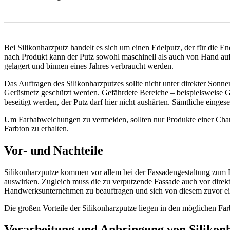
Bei Silikonharzputz handelt es sich um einen Edelputz, der für di
nach Produkt kann der Putz sowohl maschinell als auch von Hand aufg
gelagert und binnen eines Jahres verbraucht werden.
Das Auftragen des Silikonharzputzes sollte nicht unter direkter Sonn
Gerüstnetz geschützt werden. Gefährdete Bereiche – beispielsweise G
beseitigt werden, der Putz darf hier nicht aushärten. Sämtliche einge
Um Farbabweichungen zu vermeiden, sollten nur Produkte einer Charge
Farbton zu erhalten.
Vor- und Nachteile
Silikonharzputze kommen vor allem bei der Fassadengestaltung zum Ei
auswirken. Zugleich muss die zu verputzende Fassade auch vor direkt
Handwerksunternehmen zu beauftragen und sich von diesem zuvor ein
Die großen Vorteile der Silikonharzputze liegen in den möglichen F
Verarbeitung und Anbringung von Silikon