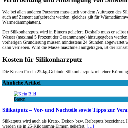
Wie bei allen anderen Putzarten muss auch vor dem Auftragen des Sil
auch auf Zement aufgebracht werden, gleiches gilt für Wärmedämmverb
Wärmedämmplatten).
Der Silikonharzputz wird in Eimern geliefert. Deshalb muss er selbs
Wasser (maximal 5 Prozent der Gesamtmenge) hinzugegeben werden. W
vorherigen Grundierung müssen mindestens 24 Stunden abgewartet werd
dann verrieben. Wird die Masse maschinell aufgetragen, ist der Einsa
Kosten für Silikonharzputz
Die Kosten für ein 25-kg-Gebinde Silikonharzputz mit einer Körnung
Ähnliche Artikel
Bauen
Silikatputz – Vor- und Nachteile sowie Tipps zur Ver
Silikatputz wird auch als Kratz-, Dekor- bzw. Reibeputz bezeichnet. Hi
werden sie in 25-Kilogramm-Eimern geliefert.
[…]