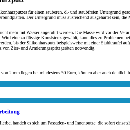
ikonharzputzes für einen sauberen, öl- und staubfreien Untergrund ges
undplatten. Der Untergrund muss ausreichend ausgehärtet sein, die Mi
t nicht mehr mit Wasser angerührt werden. Die Masse wird vor der Ver
ird eine zu flüssige Konsistenz gewählt, kann dies zu Problemen bei
en, bis der Silikonharzputz beispielsweise mit einer Stahltraufel auf
tz von Zier- und Armierungsspritzgeräten notwendig.
 von 2 mm liegen bei mindestens 50 Euro, können aber auch deutlich hö
arbeitung
erbei handelt es sich um Fassaden- und Innenputze, die sofort einsatzber