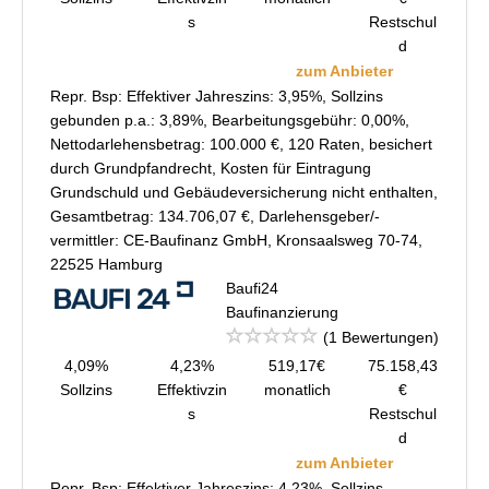
s
Restschul
d
zum Anbieter
Repr. Bsp: Effektiver Jahreszins: 3,95%, Sollzins
gebunden p.a.: 3,89%, Bearbeitungsgebühr: 0,00%,
Nettodarlehensbetrag: 100.000 €, 120 Raten, besichert
durch Grundpfandrecht, Kosten für Eintragung
Grundschuld und Gebäudeversicherung nicht enthalten,
Gesamtbetrag: 134.706,07 €, Darlehensgeber/-
vermittler: CE-Baufinanz GmbH, Kronsaalsweg 70-74,
22525 Hamburg
Baufi24
Baufinanzierung
(1 Bewertungen)
4,09%
4,23%
519,17€
75.158,43
Sollzins
Effektivzin
monatlich
€
s
Restschul
d
zum Anbieter
Repr. Bsp: Effektiver Jahreszins: 4,23%, Sollzins