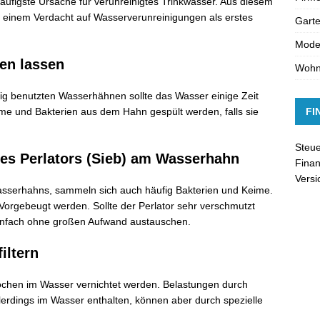
äufigste Ursache für verunreinigtes Trinkwasser. Aus diesem
i einem Verdacht auf Wasserverunreinigungen als erstes
Gart
Moder
en lassen
Woh
g benutzten Wasserhähnen sollte das Wasser einige Zeit
e und Bakterien aus dem Hahn gespült werden, falls sie
FI
Steue
des Perlators (Sieb) am Wasserhahn
Finan
Vers
asserhahns, sammeln sich auch häufig Bakterien und Keime.
orgebeugt werden. Sollte der Perlator sehr verschmutzt
h einfach ohne großen Aufwand austauschen.
iltern
ochen im Wasser vernichtet werden. Belastungen durch
lerdings im Wasser enthalten, können aber durch spezielle