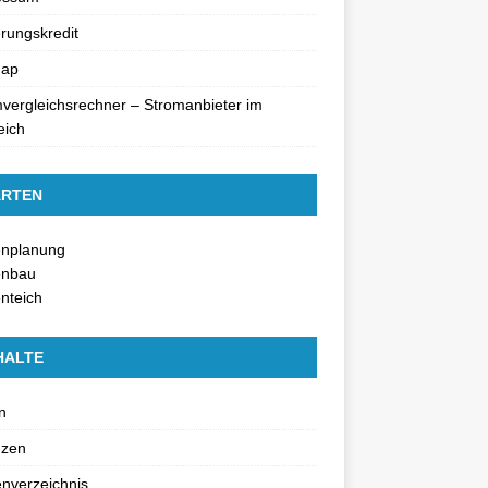
rungskredit
map
vergleichsrechner – Stromanbieter im
eich
RTEN
enplanung
enbau
nteich
HALTE
n
nzen
nverzeichnis