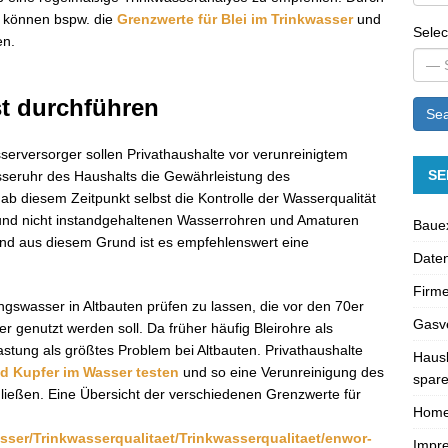
e können bspw. die
Grenzwerte für Blei im Trinkwasser
und
Selec
en.
st durchführen
Sea
rversorger sollen Privathaushalte vor verunreinigtem
SE
sseruhr des Haushalts die Gewährleistung des
 diesem Zeitpunkt selbst die Kontrolle der Wasserqualität
 und nicht instandgehaltenen Wasserrohren und Amaturen
Bauex
d aus diesem Grund ist es empfehlenswert eine
Daten
Firme
gswasser in Altbauten prüfen zu lassen, die vor den 70er
Gasve
 genutzt werden soll. Da früher häufig Bleirohre als
astung als größtes Problem bei Altbauten. Privathaushalte
Hausk
nd Kupfer im Wasser testen
und so eine Verunreinigung des
spare
ließen. Eine Übersicht der verschiedenen Grenzwerte für
Hom
sser/Trinkwasserqualitaet/Trinkwasserqualitaet/enwor-
Impr