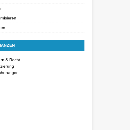
en
nisieren
nen
NANZEN
rn & Recht
zierung
icherungen