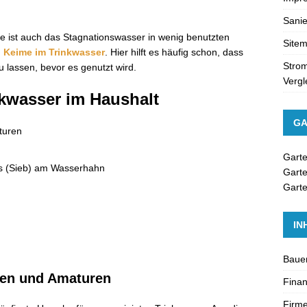
Sanie
e ist auch das Stagnationswasser in wenig benutzten
Site
 Keime im Trinkwasser
. Hier hilft es häufig schon, dass
Strom
 lassen, bevor es genutzt wird.
Vergl
nkwasser im Haushalt
GA
turen
Gart
rs (Sieb) am Wasserhahn
Gart
Garte
IN
Baue
ngen und Amaturen
Fina
Firme