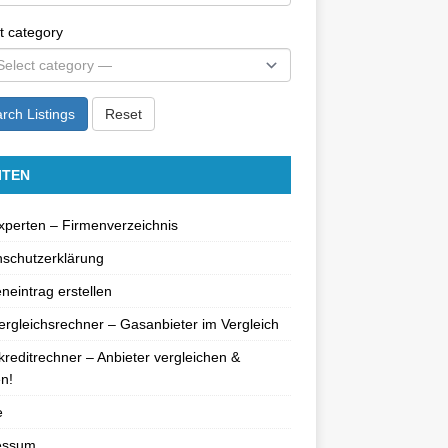
t category
rch Listings
Reset
ITEN
perten – Firmenverzeichnis
schutzerklärung
neintrag erstellen
rgleichsrechner – Gasanbieter im Vergleich
reditrechner – Anbieter vergleichen &
n!
e
essum