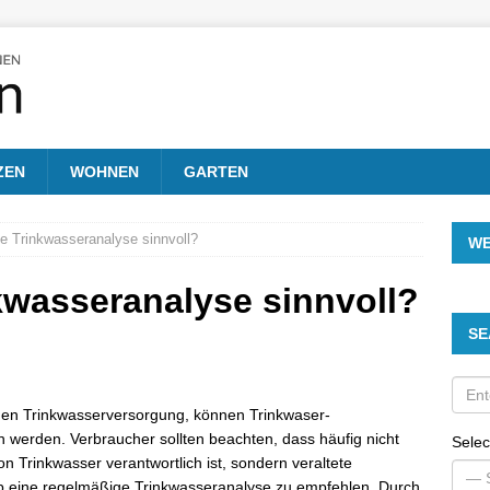
ZEN
WOHNEN
GARTEN
ne Trinkwasseranalyse sinnvoll?
W
kwasseranalyse sinnvoll?
SE
hen Trinkwasserversorgung, können Trinkwaser-
 werden. Verbraucher sollten beachten, dass häufig nicht
Selec
n Trinkwasser verantwortlich ist, sondern veraltete
lb eine regelmäßige Trinkwasseranalyse zu empfehlen. Durch