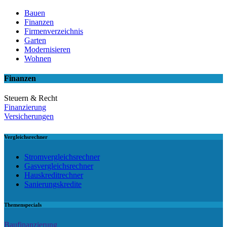
Bauen
Finanzen
Firmenverzeichnis
Garten
Modernisieren
Wohnen
Finanzen
Steuern & Recht
Finanzierung
Versicherungen
Vergleichsrechner
Stromvergleichsrechner
Gasvergleichsrechner
Hauskreditrechner
Sanierungskredite
Themenspecials
Baufinanzierung