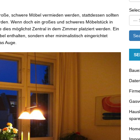
Selec
 große, schwere Möbel vermieden werden, stattdessen sollten
erden. Wenn doch ein großes und schweres Möbelstück in
 dies möglichst Zentral in dem Zimmer platziert werden. Ein
bel enthalten, sondern eher minimalistisch eingerichtet
Sea
as Auge.
SE
Bauex
Daten
Firme
Gasve
Hausk
spare
Hom
Impr