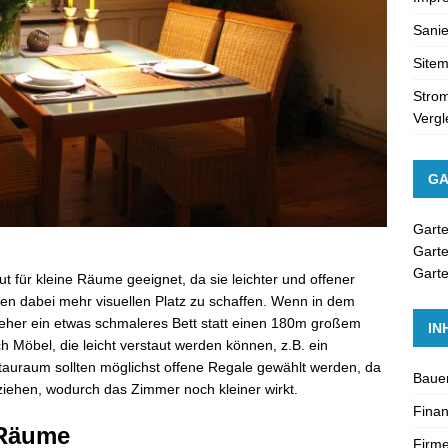
Sanie
Site
Strom
Vergl
GA
Gart
Gart
Garte
 für kleine Räume geeignet, da sie leichter und offener
fen dabei mehr visuellen Platz zu schaffen. Wenn in dem
e eher ein etwas schmaleres Bett statt einen 180m großem
IN
 Möbel, die leicht verstaut werden können, z.B. ein
Stauraum sollten möglichst offene Regale gewählt werden, da
Baue
iehen, wodurch das Zimmer noch kleiner wirkt.
Fina
 Räume
Firme