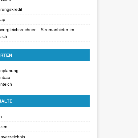
rungskredit
map
vergleichsrechner – Stromanbieter im
eich
RTEN
enplanung
enbau
nteich
HALTE
n
nzen
nverzeichnis