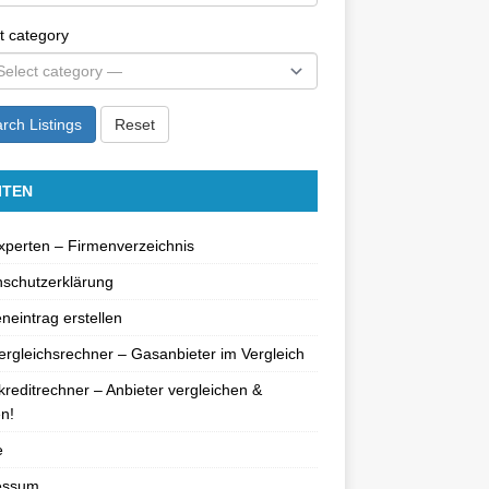
t category
rch Listings
Reset
ITEN
perten – Firmenverzeichnis
schutzerklärung
neintrag erstellen
rgleichsrechner – Gasanbieter im Vergleich
reditrechner – Anbieter vergleichen &
n!
e
essum