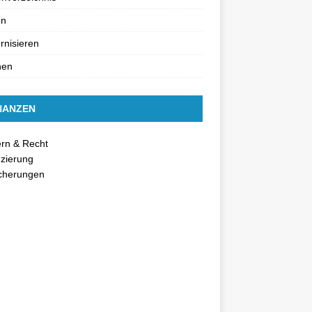
en
nisieren
nen
NANZEN
rn & Recht
zierung
icherungen