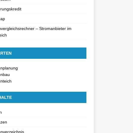
rungskredit
map
vergleichsrechner – Stromanbieter im
eich
RTEN
enplanung
enbau
nteich
HALTE
n
nzen
nverzeichnis