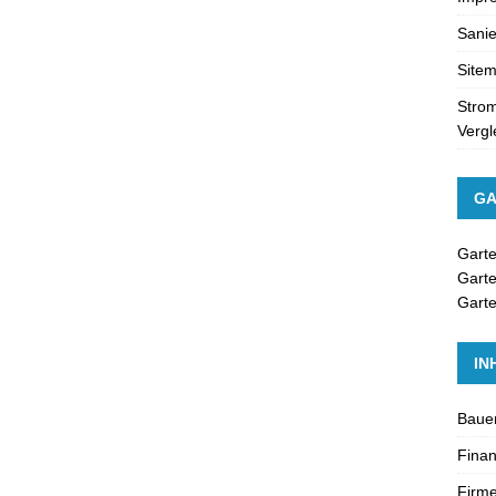
Sanie
Site
Strom
Vergl
GA
Gart
Gart
Garte
IN
Baue
Fina
Firme