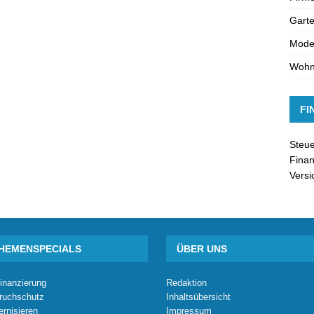
Gart
Moder
Woh
FI
Steue
Finan
Vers
HEMENSPECIALS
ÜBER UNS
inanzierung
Redaktion
ruchschutz
Inhaltsübersicht
rnisieren
Impressum