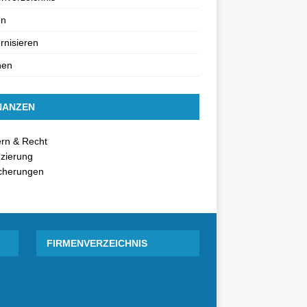
en
nisieren
nen
NANZEN
rn & Recht
zierung
icherungen
FIRMENVERZEICHNIS