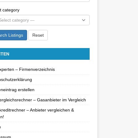
t category
rch Listings
Reset
ITEN
perten – Firmenverzeichnis
schutzerklärung
neintrag erstellen
rgleichsrechner – Gasanbieter im Vergleich
reditrechner – Anbieter vergleichen &
n!
e
essum