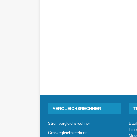
VERGLEICHSRECHNER
T
Stromvergleichsrechner
Bauf
Einb
Gasvergleichsrechner
Mode